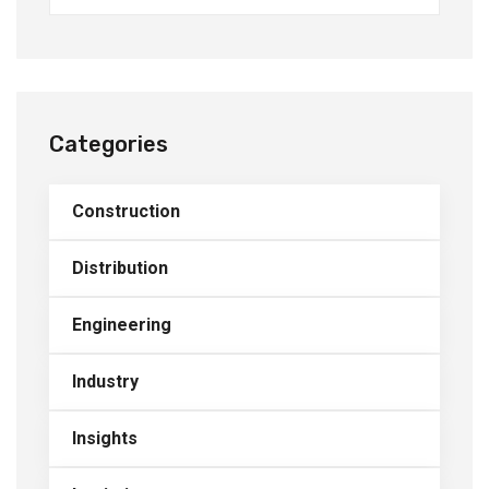
Categories
Construction
Distribution
Engineering
Industry
Insights