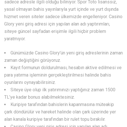
sadece adresle ilgili olduğu biliniyor. Spor Toto lisanssız,
yasal olmayan bahis yayınlarıyla yurt içinde ve yurt dışında
hizmet veren siteler sadece ülkemizde engelleniyor. Casino
Glory yeni giriş adresi için yapılan alan adı yaptırımları,
siteye güncel sayfadan erişimle ilgili hiçbir problem
yaratmıyor.
Günümüzde Casino Glory’ün yeni giriş adreslerinin zaman
zaman değiştiğini görüyoruz.
Kayıt formunun doldurulması, hesabın aktive edilmesi ve
para yatırma işleminin gerçekleştirilmesi halinde bahis
oyunlarını oynayabilirsiniz.
Siteye üye olup ilk yatırımınızı yaptığınız zaman 1500
TL’ye kadar bonus alabilmektesiniz.
Kuripiye tarafından bahislerin kapanmasına müteakip
çark döndürülür ve hareket halinde olan çark üzerinde yer
alan kanala kuripiye tarafından bir rulet topu bırakılır.
Casino Glory yeni giriş adresi için yapılan alan adı