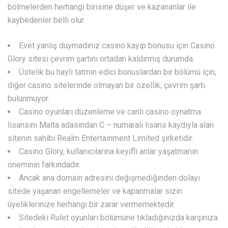
bölmelerden herhangi birisine düşer ve kazananlar ile
kaybedenler belli olur.
Evet yanlış duymadınız casino kayıp bonusu için Casino
Glory sitesi çevrim şartını ortadan kaldırmış durumda.
Üstelik bu hayli tatmin edici bonuslardan bir bölümü için,
diğer casino sitelerinde olmayan bir özellik; çevrim şartı
bulunmuyor.
Casino oyunları düzenleme ve canlı casino oynatma
lisansını Malta adasından C – numaralı lisans kaydıyla alan
sitenin sahibi Realm Entertainment Limited şirketidir.
Casino Glory, kullanıcılarına keyifli anlar yaşatmanın
öneminin farkındadır.
Ancak ana domain adresini değişmediğinden dolayı
sitede yaşanan engellemeler ve kapanmalar sizin
üyeliklerinize herhangi bir zarar vermemektedir.
Sitedeki Rulet oyunları bölümüne tıkladığınızda karşınıza