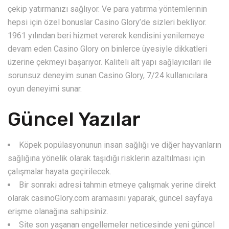
çekip yatırmanızı sağlıyor. Ve para yatırma yöntemlerinin
hepsi için özel bonuslar Casino Glory’de sizleri bekliyor.
1961 yılından beri hizmet vererek kendisini yenilemeye
devam eden Casino Glory on binlerce üyesiyle dikkatleri
üzerine çekmeyi başarıyor. Kaliteli alt yapı sağlayıcıları ile
sorunsuz deneyim sunan Casino Glory, 7/24 kullanıcılara
oyun deneyimi sunar.
Güncel Yazılar
Köpek popülasyonunun insan sağlığı ve diğer hayvanların
sağlığına yönelik olarak taşıdığı risklerin azaltılması için
çalışmalar hayata geçirilecek.
Bir sonraki adresi tahmin etmeye çalışmak yerine direkt
olarak casinoGlory.com aramasını yaparak, güncel sayfaya
erişme olanağına sahipsiniz.
Site son yaşanan engellemeler neticesinde yeni güncel