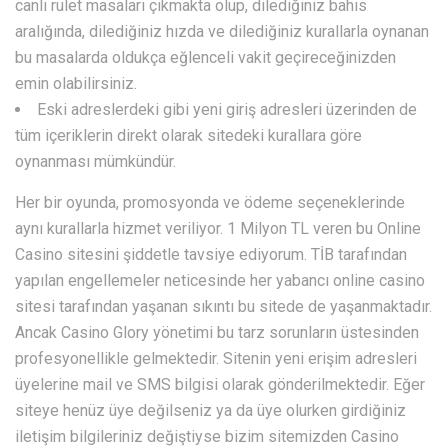
canlı rulet masaları çıkmakta olup, dilediğiniz bahis
aralığında, dilediğiniz hızda ve dilediğiniz kurallarla oynanan
bu masalarda oldukça eğlenceli vakit geçireceğinizden
emin olabilirsiniz.
Eski adreslerdeki gibi yeni giriş adresleri üzerinden de
tüm içeriklerin direkt olarak sitedeki kurallara göre
oynanması mümkündür.
Her bir oyunda, promosyonda ve ödeme seçeneklerinde
aynı kurallarla hizmet veriliyor. 1 Milyon TL veren bu Online
Casino sitesini şiddetle tavsiye ediyorum. TİB tarafından
yapılan engellemeler neticesinde her yabancı online casino
sitesi tarafından yaşanan sıkıntı bu sitede de yaşanmaktadır.
Ancak Casino Glory yönetimi bu tarz sorunların üstesinden
profesyonellikle gelmektedir. Sitenin yeni erişim adresleri
üyelerine mail ve SMS bilgisi olarak gönderilmektedir. Eğer
siteye henüz üye değilseniz ya da üye olurken girdiğiniz
iletişim bilgileriniz değiştiyse bizim sitemizden Casino