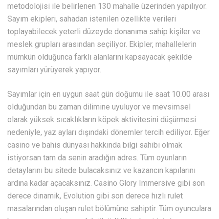
metodolojisi ile belirlenen 130 mahalle üzerinden yapılıyor.
Sayım ekipleri, sahadan istenilen özellikte verileri
toplayabilecek yeterli düzeyde donanıma sahip kişiler ve
meslek grupları arasından seçiliyor. Ekipler, mahallelerin
mümkün olduğunca farklı alanlarını kapsayacak şekilde
sayımları yürüyerek yapıyor.
Sayımlar için en uygun saat gün doğumu ile saat 10.00 arası
olduğundan bu zaman dilimine uyuluyor ve mevsimsel
olarak yüksek sıcaklıkların köpek aktivitesini düşürmesi
nedeniyle, yaz ayları dışındaki dönemler tercih ediliyor. Eğer
casino ve bahis dünyası hakkında bilgi sahibi olmak
istiyorsan tam da senin aradığın adres. Tüm oyunların
detaylarını bu sitede bulacaksınız ve kazancın kapılarını
ardına kadar açacaksınız. Casino Glory Immersive gibi son
derece dinamik, Evolution gibi son derece hızlı rulet
masalarından oluşan rulet bölümüne sahiptir. Tüm oyunculara