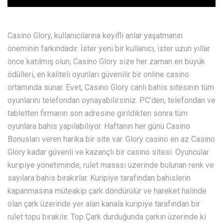
Casino Glory, kullanıcılarına keyifli anlar yaşatmanın
öneminin farkındadır. İster yeni bir kullanıcı, ister uzun yıllar
önce katılmış olun, Casino Glory size her zaman en büyük
ödülleri, en kaliteli oyunları güvenilir bir online casino
ortamında sunar. Evet, Casino Glory canlı bahis sitesinin tüm
oyunlarını telefondan oynayabilirsiniz. PC’den, telefondan ve
tabletten firmanın son adresine girildikten sonra tüm
oyunlara bahis yapılabiliyor. Haftanın her günü Casino
Bonusları veren harika bir site var. Glory casino en az Casino
Glory kadar güvenli ve kazançlı bir casino sitesi. Oyuncular
kuripiye yönetiminde, rulet masası üzerinde bulunan renk ve
sayılara bahis bırakırlar. Kuripiye tarafından bahislerin
kapanmasına müteakip çark döndürülür ve hareket halinde
olan çark üzerinde yer alan kanala kuripiye tarafından bir
rulet topu bırakılır. Top Çark durduğunda çarkın üzerinde ki