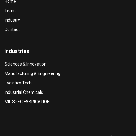
Home
Team
Industry
Contact
Industries
Sciences & Innovation
Manufacturing & Engineering
Logistics Tech
Industrial Chemicals
MIL SPEC FABRICATION