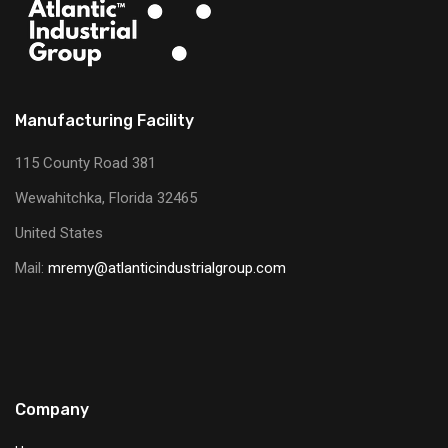
Manufacturing Facility
115 County Road 381
Wewahitchka, Florida 32465
United States
Mail:
mremy@atlanticindustrialgroup.com
Company