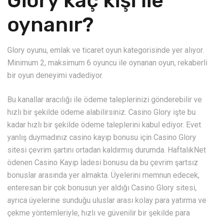
Glory kaç kişi ile
oynanır?
Glory oyunu, emlak ve ticaret oyun kategorisinde yer alıyor.
Minimum 2, maksimum 6 oyuncu ile oynanan oyun, rekaberli
bir oyun deneyimi vadediyor.
Bu kanallar aracılığı ile ödeme taleplerinizi gönderebilir ve
hızlı bir şekilde ödeme alabilirsiniz. Casino Glory işte bu
kadar hızlı bir şekilde ödeme taleplerini kabul ediyor. Evet
yanlış duymadınız casino kayıp bonusu için Casino Glory
sitesi çevrim şartını ortadan kaldırmış durumda. HaftalıkNet
ödenen Casino Kayıp İadesi bonusu da bu çevrim şartsız
bonuslar arasında yer almakta. Üyelerini memnun edecek,
enteresan bir çok bonusun yer aldığı Casino Glory sitesi,
ayrıca üyelerine sunduğu uluslar arası kolay para yatırma ve
çekme yöntemleriyle, hızlı ve güvenilir bir şekilde para