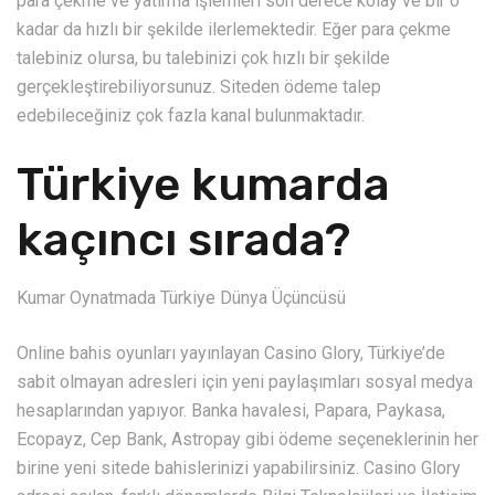
para çekme ve yatırma işlemleri son derece kolay ve bir o
kadar da hızlı bir şekilde ilerlemektedir. Eğer para çekme
talebiniz olursa, bu talebinizi çok hızlı bir şekilde
gerçekleştirebiliyorsunuz. Siteden ödeme talep
edebileceğiniz çok fazla kanal bulunmaktadır.
Türkiye kumarda
kaçıncı sırada?
Kumar Oynatmada Türkiye Dünya Üçüncüsü
Online bahis oyunları yayınlayan Casino Glory, Türkiye’de
sabit olmayan adresleri için yeni paylaşımları sosyal medya
hesaplarından yapıyor. Banka havalesi, Papara, Paykasa,
Ecopayz, Cep Bank, Astropay gibi ödeme seçeneklerinin her
birine yeni sitede bahislerinizi yapabilirsiniz. Casino Glory