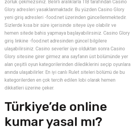
zorluk çekmezsiniz. Belirli aralıklarla TİB tarafından Casino
Glory adresleri yasaklanmaktadır. Bu yüzden Casino Glory
yeni giriş adresleri -food.net üzerinden güncellenmektedir.
Sizlerde kısa bir süre içerisinde siteye üye olabilir ve
hemen sitede bahis yapmaya başlayabilirsiniz. Casino Glory
giriş linkine -food.net adresinden güncel bilgilere
ulaşabilirsiniz. Casino severler üye olduktan sonra Casino
Glory sitesine girer girmez ana sayfanın üst bölümünde yer
alan çeşitli oyun kategorilerinden dilediklerini seçip oyunlara
anında ulaşabilirler. En iyi canlı Rulet siteleri bölümü de bu
kategorilerden en çok tercih edilen lobi olarak hemen
dikkatleri üzerine çeker.
Türkiye’de online
kumar yasal mı?