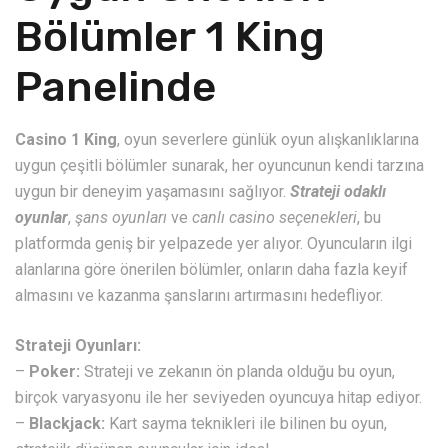
Bölümler 1 King
Panelinde
Casino 1 King
, oyun severlere günlük oyun alışkanlıklarına
uygun çeşitli bölümler sunarak, her oyuncunun kendi tarzına
uygun bir deneyim yaşamasını sağlıyor.
Strateji odaklı
oyunlar
,
şans oyunları
ve
canlı casino seçenekleri
, bu
platformda geniş bir yelpazede yer alıyor. Oyuncuların ilgi
alanlarına göre önerilen bölümler, onların daha fazla keyif
almasını ve kazanma şanslarını artırmasını hedefliyor.
Strateji Oyunları:
–
Poker:
Strateji ve zekanın ön planda olduğu bu oyun,
birçok varyasyonu ile her seviyeden oyuncuya hitap ediyor.
–
Blackjack:
Kart sayma teknikleri ile bilinen bu oyun,