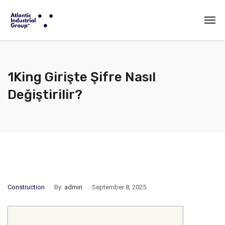
1King Girişte Şifre Nasıl
Değiştirilir?
Construction
By:
admin
September 8, 2025