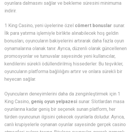
oyunlara dalmasını sağlar ve bekleme süresini minimuma
indirir.
1 King Casino, yeni üyelerine özel
cömert bonuslar
sunar.
İlk para yatırma işlemiyle birlikte alınabilecek hoş geldin
bonusları, oyuncuların bakiyelerini artırarak daha fazla oyun
oynamalarına olanak tanır. Ayrıca, düzenli olarak güncellenen
promosyonlar ve turnuvalar sayesinde yeni kullanıcılar,
kendilerini sürekli ödüllendirilmiş hissederler. Bu teşvikler,
oyuncuların platforma bağlılığını artırır ve onlara sürekli bir
heyecan sağlar.
Oyuncuların deneyimlerini daha da zenginleştirmek için 1
King Casino,
geniş oyun yelpazesi
sunar. Slotlardan masa
oyunlarına kadar geniş bir seçenek sunan platform, her
türden oyuncunun ilgisini çekecek oyunlarla doludur. Ayrıca,
canlı krupiyelerle oynanan oyunlar sayesinde gerçek casino