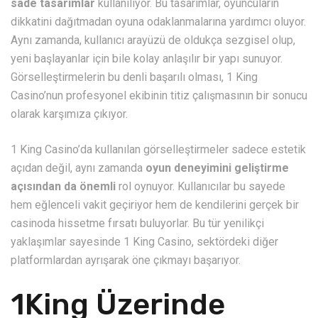
sade tasarımlar
kullanılıyor. Bu tasarımlar, oyuncuların
dikkatini dağıtmadan oyuna odaklanmalarına yardımcı oluyor.
Aynı zamanda, kullanıcı arayüzü de oldukça sezgisel olup,
yeni başlayanlar için bile kolay anlaşılır bir yapı sunuyor.
Görselleştirmelerin bu denli başarılı olması, 1 King
Casino’nun profesyonel ekibinin titiz çalışmasının bir sonucu
olarak karşımıza çıkıyor.
1 King Casino’da kullanılan görselleştirmeler sadece estetik
açıdan değil, aynı zamanda
oyun deneyimini geliştirme
açısından da önemli
rol oynuyor. Kullanıcılar bu sayede
hem eğlenceli vakit geçiriyor hem de kendilerini gerçek bir
casinoda hissetme fırsatı buluyorlar. Bu tür yenilikçi
yaklaşımlar sayesinde 1 King Casino, sektördeki diğer
platformlardan ayrışarak öne çıkmayı başarıyor.
1King Üzerinde