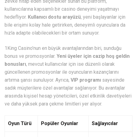
zevke hitap eden seçenekler sunan bu platform,
kullanıcılarına kapsamlı bir casino deneyimi yaşatmayı
hedefliyor.
Kullanıcı dostu arayüzü
, yeni başlayanlar için
bile erişimi kolay hale getirirken, deneyimli oyunculara da
hızla adapte olabilecekleri bir ortam sunuyor.
1King Casino’nun en büyük avantajlarından biri, sunduğu
bonus ve promosyonlar.
Yeni üyeler için cazip hoş geldin
bonusları
, mevcut kullanıcılar için ise düzenli olarak
güncellenen promosyonlar ile oyuncuların kazançlarını
artırma şansı sunuluyor. Ayrıca,
VIP programı
sayesinde
sadık müşterilere özel avantajlar sağlanıyor. Bu avantajlar
arasında kişisel hesap yöneticileri, özel etkinlik davetiyeleri
ve daha yüksek para çekme limitleri yer alıyor.
Oyun Türü
Popüler Oyunlar
Sağlayıcılar