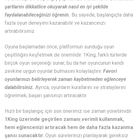
şartlarını dikkatlice okuyarak nasıl en iyi şekilde
faydalanabileceğinizi öğrenin.
Bu sayede, başlangıçta daha
fazla oyun deneyimi kazanabilir ve kazancınızı
artırabilirsiniz.
Oyuna başlamadan önce, platformun sunduğu oyun
çeşitliliğini keşfetmek de önemlidir. 1King, farklı türlerde
birçok oyun seçeneği sunar; bu da her oyuncunun kendi
zevkine uygun oyunlar bulmasını kolaylaştırır.
Favori
oyunlarınızı belirleyerek zaman kaybetmeden eğlenceye
dalabilirsiniz.
Ayrıca, oyunların kurallarını ve stratejilerini
öğrenmek, başarı şansınızı artıracaktır.
Hızlı bir başlangıç için son önerimiz ise zaman yönetimidir.
1King üzerinde geçirilen zamanı verimli kullanmak,
hem eğlencenizi artıracak hem de daha fazla kazanma
şansı sunacaktır.
Oyun sürelerinizi planlayarak gereksiz