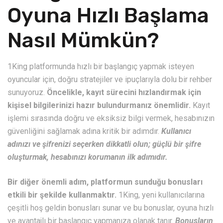
Oyuna Hızlı Başlama
Nasıl Mümkün?
1King platformunda hızlı bir başlangıç yapmak isteyen
oyuncular için, doğru stratejiler ve ipuçlarıyla dolu bir rehber
sunuyoruz.
Öncelikle, kayıt sürecini hızlandırmak için
kişisel bilgilerinizi hazır bulundurmanız önemlidir.
Kayıt
işlemi sırasında doğru ve eksiksiz bilgi vermek, hesabınızın
güvenliğini sağlamak adına kritik bir adımdır.
Kullanıcı
adınızı ve şifrenizi seçerken dikkatli olun; güçlü bir şifre
oluşturmak, hesabınızı korumanın ilk adımıdır.
Bir diğer önemli adım, platformun sunduğu bonusları
etkili bir şekilde kullanmaktır.
1King, yeni kullanıcılarına
çeşitli hoş geldin bonusları sunar ve bu bonuslar, oyuna hızlı
ve avantajlı bir başlangıç yapmanıza olanak tanır.
Bonusların