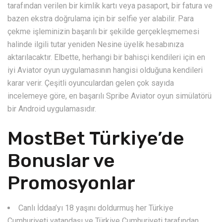
tarafından verilen bir kimlik kartı veya pasaport, bir fatura ve
bazen ekstra doğrulama için bir selfie yer alabilir. Para
çekme işleminizin başarılı bir şekilde gerçekleşmemesi
halinde ilgili tutar yeniden Nesine üyelik hesabınıza
aktarılacaktır. Elbette, herhangi bir bahisçi kendileri için en
iyi Aviator oyun uygulamasının hangisi olduğuna kendileri
karar verir. Çeşitli oyunculardan gelen çok sayıda
incelemeye göre, en başarılı Spribe Aviator oyun simülatörü
bir Android uygulamasıdır.
MostBet Türkiye’de
Bonuslar ve
Promosyonlar
Canlı İddaa’yı 18 yaşını doldurmuş her Türkiye
Cumhuriyeti vatandaşı ve Türkiye Cumhuriyeti tarafından