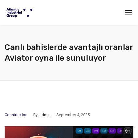
Canlı bahislerde avantajlı oranlar
Aviator oyna ile sunuluyor
Construction
By:
admin
September 4, 2025