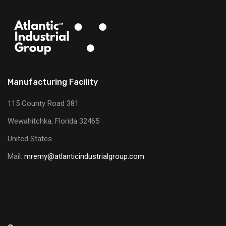
Manufacturing Facility
115 County Road 381
Wewahitchka, Florida 32465
United States
Mail:
mremy@atlanticindustrialgroup.com