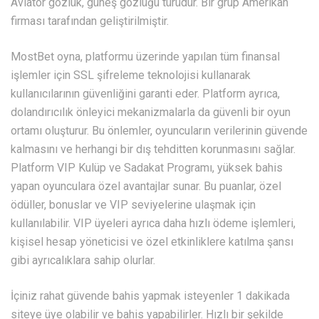
Aviator gözlük, güneş gözlüğü türüdür. Bir grup Amerikan
firması tarafından geliştirilmiştir.
MostBet oyna, platformu üzerinde yapılan tüm finansal
işlemler için SSL şifreleme teknolojisi kullanarak
kullanıcılarının güvenliğini garanti eder. Platform ayrıca,
dolandırıcılık önleyici mekanizmalarla da güvenli bir oyun
ortamı oluşturur. Bu önlemler, oyuncuların verilerinin güvende
kalmasını ve herhangi bir dış tehditten korunmasını sağlar.
Platform VIP Kulüp ve Sadakat Programı, yüksek bahis
yapan oyunculara özel avantajlar sunar. Bu puanlar, özel
ödüller, bonuslar ve VIP seviyelerine ulaşmak için
kullanılabilir. VIP üyeleri ayrıca daha hızlı ödeme işlemleri,
kişisel hesap yöneticisi ve özel etkinliklere katılma şansı
gibi ayrıcalıklara sahip olurlar.
İçiniz rahat güvende bahis yapmak isteyenler 1 dakikada
siteye üye olabilir ve bahis yapabilirler. Hızlı bir şekilde