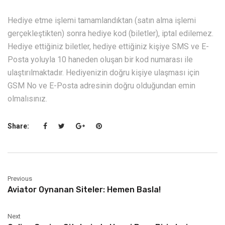
Hediye etme işlemi tamamlandıktan (satın alma işlemi
gerçekleştikten) sonra hediye kod (biletler), iptal edilemez.
Hediye ettiğiniz biletler, hediye ettiğiniz kişiye SMS ve E-
Posta yoluyla 10 haneden oluşan bir kod numarası ile
ulaştırılmaktadır. Hediyenizin doğru kişiye ulaşması için
GSM No ve E-Posta adresinin doğru olduğundan emin
olmalısınız.
Share:
Previous
Aviator Oynanan Siteler: Hemen Basla!
Next