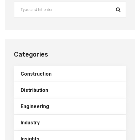
Categories
Construction
Distribution
Engineering
Industry
Insights