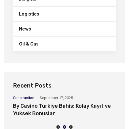
Logistics
News
Oil & Gas
Recent Posts
Construction
September 17, 2025
Co
By Casino Turkiye Bahis: Kolay Kayıt ve
H
Yuksek Bonuslar
d