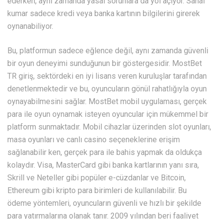
ederken, aynı zamanda yasal sorunlara da yol açıyor. Sanal
kumar sadece kredi veya banka kartının bilgilerini girerek
oynanabiliyor.
Bu, platformun sadece eğlence değil, aynı zamanda güvenli
bir oyun deneyimi sunduğunun bir göstergesidir. MostBet
TR giriş, sektördeki en iyi lisans veren kuruluşlar tarafından
denetlenmektedir ve bu, oyuncuların gönül rahatlığıyla oyun
oynayabilmesini sağlar. MostBet mobil uygulaması, gerçek
para ile oyun oynamak isteyen oyuncular için mükemmel bir
platform sunmaktadır. Mobil cihazlar üzerinden slot oyunları,
masa oyunları ve canlı casino seçeneklerine erişim
sağlanabilir ken, gerçek para ile bahis yapmak da oldukça
kolaydır. Visa, MasterCard gibi banka kartlarının yanı sıra,
Skrill ve Neteller gibi popüler e-cüzdanlar ve Bitcoin,
Ethereum gibi kripto para birimleri de kullanılabilir. Bu
ödeme yöntemleri, oyuncuların güvenli ve hızlı bir şekilde
para yatırmalarına olanak tanır. 2009 yılından beri faaliyet